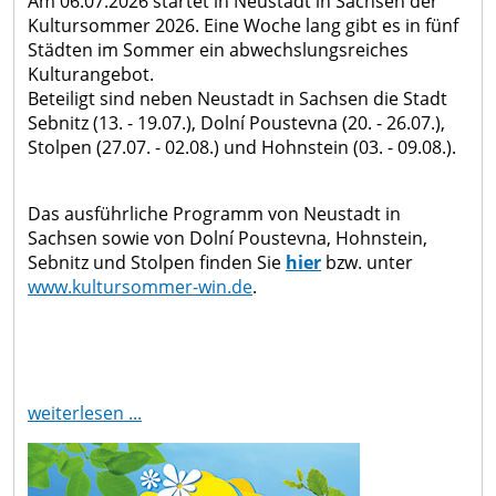
Am 06.07.2026 startet in Neustadt in Sachsen der
Langburkersdorf
Center
Kultursommer 2026. Eine Woche lang gibt es in fünf
Ortsrecht
Gold-
Städten im Sommer ein abwechslungsreiches
Neustadt
Formulare
und
Kulturangebot.
GmbH
Amtsblatt
Mineralien-
Beteiligt sind neben Neustadt in Sachsen die Stadt
Stadtmanagement
Sebnitz (13. - 19.07.), Dolní Poustevna (20. - 26.07.),
Erlebnisstätte
Stolpen (27.07. - 02.08.) und Hohnstein (03. - 09.08.).
Entwicklungskonzepte
Messstelle
Stadtplanung
Steinbruch
Gesindehaus
Das ausführliche Programm von Neustadt in
Wohnen
Oberottendorf
Polenz
Sachsen sowie von Dolní Poustevna, Hohnstein,
in
Verkehrseinschränkungen
Sebnitz und Stolpen finden Sie
hier
bzw. unter
Neustadt
www.kultursommer-win.de
.
Stadtmaskottchen
in
Goldflink
Sachsen
Denkmale
Lärmaktionsplan
&
Immobilien
weiterlesen ...
Erinnerungsstätten
Zum
Sportstätten
Thema
Radfahren &