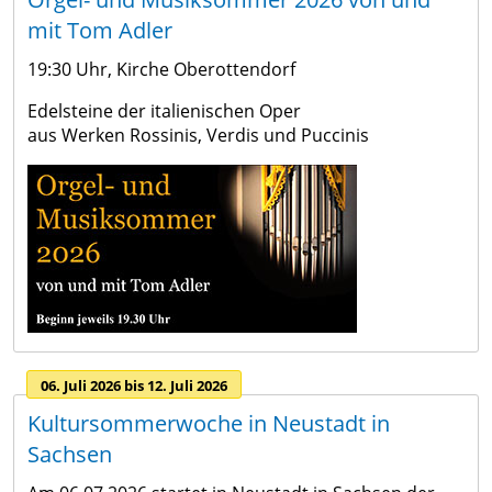
von
mit Tom Adler
Verdiente
A
Wirtschaft
Veranstaltungskalender
Neustädter
19:30 Uhr, Kirche Oberottendorf
-
&
Stadtbibliothek
Feuerwehr
Z
Bauen
Edelsteine der italienischen Oper
Schulen
aus Werken Rossinis, Verdis und Puccinis
Stellen- &
Stadtmuseum
Kindertagesstätten &
Tourismus
Investoren
Ausbildungsangebote
Stadtführungen
Horteinrichtungen
&
gesucht
Interaktiver
Mehrgenerationenhaus
Übernachtung/Gastronomie
Standort
Ausschreibung
Erlebnispfad
mit
Borderless
Neustadthalle
Kirchen &
Zukunftsperspektive
Trails
Religionsgemeinschaften
Gewerbeflächen
Bürgerinformation &
Kino
Städtepartnerschaften
Neustadts
Stadtrat
Neustadt
Gewerbe
06. Juli 2026 bis 12. Juli 2026
Wahlen
Schloss &
in
und
Kultursommerwoche in Neustadt in
Friedensrichter
Kulturscheune
Europa
Unternehmen
Sachsen
Soziales
Hofmühle
Industrie-
Bekanntmachungen