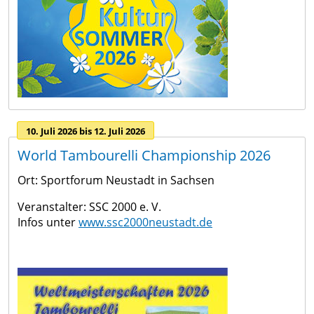
Windenergie
Wandern
Förderprogramme
Freibäder
Städtebauförderung
Mariba
LEADER
Freizeitwelt
Brücken
in
Wintersport
die
10. Juli 2026 bis 12. Juli 2026
Vereine
Zukunft
World Tambourelli Championship 2026
Denkmalförderung
Ort: Sportforum Neustadt in Sachsen
Gewässer
Veranstalter: SSC 2000 e. V.
Infos unter
www.ssc2000neustadt.de