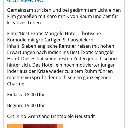
von
Verdiente
Gemeinsam stricken und bei gedimmtem Licht einen
A
Wirtschaft
Veranstaltungskalender
Neustädter
Film genießen mit Karo mit K von Raum und Zeit für
-
&
Stadtbibliothek
kreatives Leben.
Feuerwehr
Z
Bauen
Schulen
Film: "Best Exotic Marigold Hotel" - britische
Stellen- &
Stadtmuseum
Komödie mit großartigen Schauspielern
Kindertagesstätten &
Tourismus
Investoren
Ausbildungsangebote
Stadtführungen
Inhalt: Sieben englische Rentner reisen mit hohen
Horteinrichtungen
&
gesucht
Erwartungen nach Indien ins Best Exotic Marigold
Interaktiver
Mehrgenerationenhaus
Übernachtung/Gastronomie
Hotel. Dieses hat seine besten Zeiten jedoch schon
Standort
Ausschreibung
Erlebnispfad
hinter sich. Das Hotel, ein hoch motivierter junger
mit
Borderless
Neustadthalle
Inder aus der Krise wieder zu altem Ruhm führen
Kirchen &
Zukunftsperspektive
Trails
möchte versprüht dennoch seinen ganz eigenen
Religionsgemeinschaften
Charme.
Gewerbeflächen
Bürgerinformation &
Kino
Städtepartnerschaften
Neustadts
Stadtrat
Einlass: 18:00 Uhr
Neustadt
Gewerbe
Wahlen
Schloss &
Beginn: 19:00 Uhr
in
und
Friedensrichter
Kulturscheune
Europa
Ort: Kino Grenzland Lichtspiele Neustadt
Unternehmen
Soziales
Hofmühle
Industrie-
Bekanntmachungen