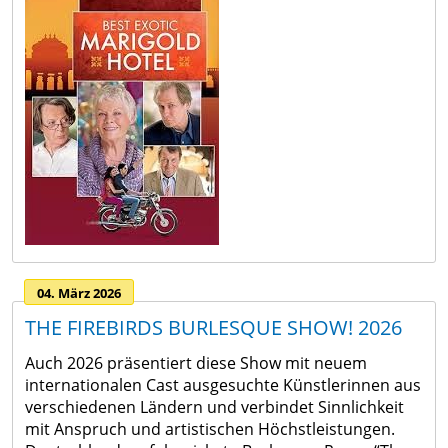
Langburkersdorf
Center
Ortsrecht
Gold-
Neustadt
Formulare
und
GmbH
Amtsblatt
Mineralien-
Stadtmanagement
Erlebnisstätte
Entwicklungskonzepte
Messstelle
Stadtplanung
Steinbruch
Gesindehaus
Wohnen
Oberottendorf
Polenz
in
Verkehrseinschränkungen
Neustadt
Stadtmaskottchen
in
Goldflink
04. März 2026
Sachsen
Denkmale
THE FIREBIRDS BURLESQUE SHOW! 2026
Lärmaktionsplan
&
Auch 2026 präsentiert diese Show mit neuem
Immobilien
Erinnerungsstätten
internationalen Cast ausgesuchte Künstlerinnen aus
Zum
verschiedenen Ländern und verbindet Sinnlichkeit
Sportstätten
Thema
mit Anspruch und artistischen Höchstleistungen.
Radfahren &