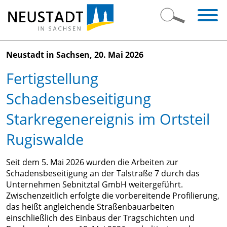
Neustadt in Sachsen, 20. Mai 2026
Fertigstellung
Bürger-
Schadensbeseitigung
&
Starkregenereignis im Ortsteil
Ratsinformation
Rugiswalde
Leben
Grußwort
in
des
Seit dem 5. Mai 2026 wurden die Arbeiten zur
Neustadt
Bürgermeisters
Schadensbeseitigung an der Talstraße 7 durch das
Unternehmen
Sebnitztal GmbH weitergeführt.
Öffnungszeiten
Zwischenzeitlich erfolgte die vorbereitende Profilierung,
Kultur
Stadtporträt
Telefonverzeichnis
das heißt angleichende Straßenbauarbeiten
&
Ortsteile
Bürgerservice
einschließlich des Einbaus der Tragschichten und
Sport
Stadtgeschichte