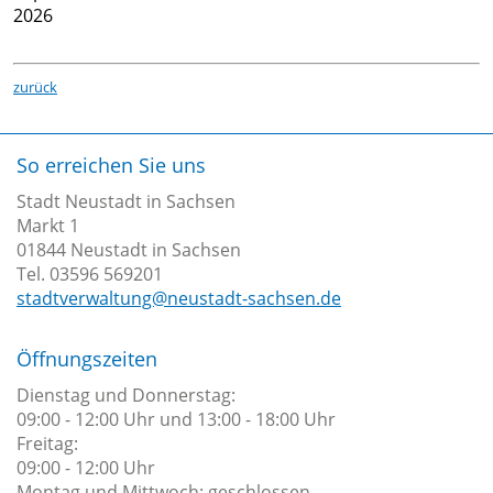
Langburkersdorf
2026
Center
Ortsrecht
Gold-
Neustadt
Formulare
und
GmbH
zurück
Amtsblatt
Mineralien-
Stadtmanagement
Erlebnisstätte
Entwicklungskonzepte
Messstelle
So erreichen Sie uns
Stadtplanung
Steinbruch
Gesindehaus
Stadt Neustadt in Sachsen
Wohnen
Oberottendorf
Polenz
Markt 1
in
Verkehrseinschränkungen
01844 Neustadt in Sachsen
Tel. 03596 569201
Neustadt
Stadtmaskottchen
stadtverwaltung@neustadt-sachsen.de
in
Goldflink
Sachsen
Denkmale
Öffnungszeiten
Lärmaktionsplan
&
Dienstag und Donnerstag:
Immobilien
Erinnerungsstätten
09:00 - 12:00 Uhr und 13:00 - 18:00 Uhr
Zum
Freitag:
Sportstätten
09:00 - 12:00 Uhr
Thema
Radfahren &
Montag und Mittwoch: geschlossen