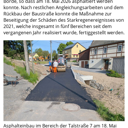
Borde, so dass am 18. Mai 2026 asphaltiert werden
von
Verdiente
konnte. Nach restlichen Angleichungsarbeiten und dem
A
Wirtschaft
Veranstaltungskalender
Rückbau der Baustraße konnte die Maßnahme zur
Neustädter
-
Beseitigung der Schäden des Starkregenereignisses von
&
Stadtbibliothek
Feuerwehr
2021, welche insgesamt in fünf Bereichen seit dem
Z
Bauen
Schulen
vergangenen Jahr realisiert wurde, fertiggestellt werden.
Stellen- &
Stadtmuseum
Kindertagesstätten &
Tourismus
Investoren
Ausbildungsangebote
Stadtführungen
Horteinrichtungen
&
gesucht
Interaktiver
Mehrgenerationenhaus
Übernachtung/Gastronomie
Standort
Ausschreibung
Erlebnispfad
mit
Borderless
Neustadthalle
Kirchen &
Zukunftsperspektive
Trails
Religionsgemeinschaften
Gewerbeflächen
Bürgerinformation &
Kino
Städtepartnerschaften
Neustadts
Stadtrat
Neustadt
Gewerbe
Wahlen
Schloss &
in
und
Friedensrichter
Kulturscheune
Europa
Unternehmen
Soziales
Hofmühle
Industrie-
Asphalteinbau im Bereich der Talstraße 7 am 18. Mai
Bekanntmachungen